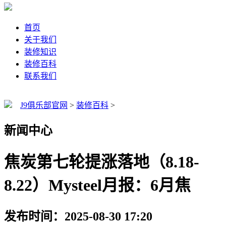
首页
关于我们
装修知识
装修百科
联系我们
J9俱乐部官网
>
装修百科
>
新闻中心
焦炭第七轮提涨落地（8.18-
8.22）Mysteel月报：6月焦
发布时间：2025-08-30 17:20