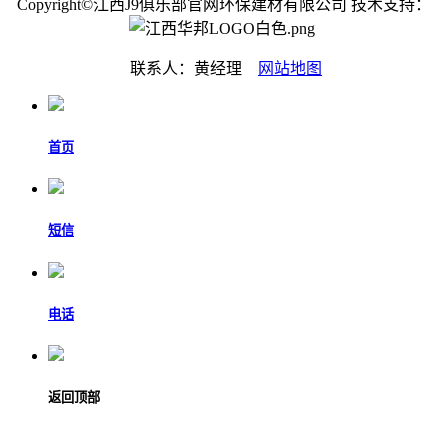
Copyright©江西J9俱乐部官网环保建材有限公司 技术支持：
联系人：黄经理
网站地图
首页
短信
电话
返回顶部