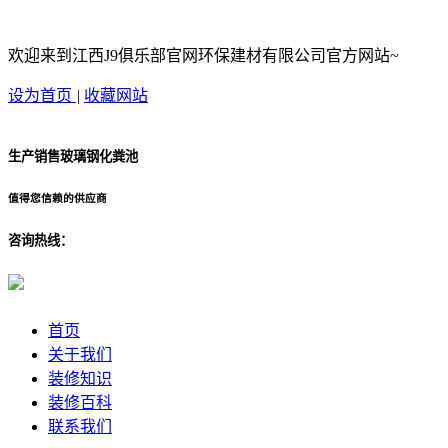
欢迎来到江西J9俱乐部官网环保建材有限公司官方网站~
设为首页
|
收藏网站
生产销售玻璃钢化粪池
值得您信赖的供应商
咨询热线：
首页
关于我们
装修知识
装修百科
联系我们