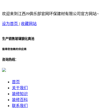
欢迎来到江西J9俱乐部官网环保建材有限公司官方网站~
设为首页
|
收藏网站
生产销售玻璃钢化粪池
值得您信赖的供应商
咨询热线：
首页
关于我们
装修知识
装修百科
联系我们