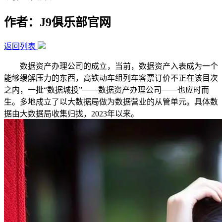
作者：J9俱乐部官网
返回列表
数据资产办理公司的成立，当前，数据资产入表成为一个
能够缓解压力的东西，高铁动车组列车客票订价不正在该目次
之内，一批“数据城投”——数据资产办理公司——也应时而
生。多地成立了以大数据局做为数据营业的从管单元。具体数
据由大数据局收集归拢，2023年以来。