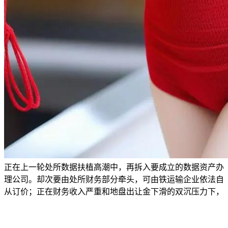
正在上一轮处所数据扶植高潮中，再拆入要成立的数据资产办
理公司。却次要由处所财务部分牵头，可由铁运输企业依法自
从订价；正在财务收入严重和地盘出让金下滑的双沉压力下，