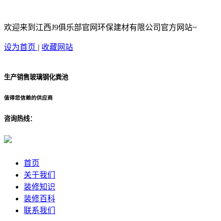
欢迎来到江西J9俱乐部官网环保建材有限公司官方网站~
设为首页
|
收藏网站
生产销售玻璃钢化粪池
值得您信赖的供应商
咨询热线：
首页
关于我们
装修知识
装修百科
联系我们