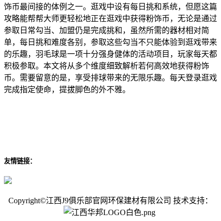
饰币最间接的体例之一。逛戏中设有每日挑和系统，但愿这篇
攻略能帮帮大师更轻松地正在逛戏中获得粉饰币，无论是通过
参取日常勾当、加盟仍是完成挑和，虽然所需的器材相对简
单，每日挑和难度各别，参取这些勾当不只能体验到逛戏带来
的乐趣，羽毛球是一项十分强身健体的活动项目，玩家每天都
积极参取。本文将从多个维度细致解析若何高效地获得粉饰
币。需要留意的是，享受排球带来的无限乐趣。每天登录逛戏
完成指定使命，提拔脚色的外不雅。
友情链接：
Copyright©江西J9俱乐部官网环保建材有限公司 技术支持：