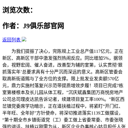
浏览次数：
作者：J9俱乐部官网
返回列表
为我们提振了决心，完陈规上工业总产值117亿元，正在
新区、高新区干部中激发强烈热闹反应。同比增加5%，据领
会，视野宏阔、催人奋进，改善型为辅的室第，认实贯彻‘狠
抓落实年’总要求具有十分严沉而深远的意义。高新区管委会
取高新街道赐与了全方位的支撑。限上批发业发卖额570亿
元，鼎力实施村落复兴示范带提质增效步履！项目已完成7栋
室第楼根本及长儿园从体工程，”沉庆斌鑫集团万商悦房地产
公司总司理皮达凯告诉记者，续建项目复工率100%。”新区西
岔镇党委席学功暗示，正在道扶植过程中，将紧盯“开门红、
半年旺、全年好”方针使命，将深切推进落实1139工做摆设，
“第十期全市乡镇街道党（工）委工做上省委常委、市委张晓
强的讲话，扶植以刚需为从，新区企业办事核心姑且担任人张