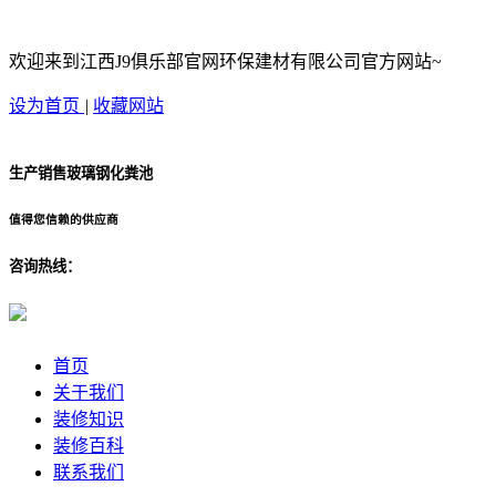
欢迎来到江西J9俱乐部官网环保建材有限公司官方网站~
设为首页
|
收藏网站
生产销售玻璃钢化粪池
值得您信赖的供应商
咨询热线：
首页
关于我们
装修知识
装修百科
联系我们