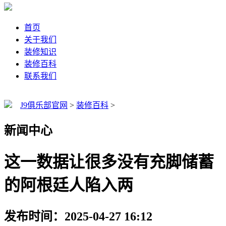
首页
关于我们
装修知识
装修百科
联系我们
J9俱乐部官网
>
装修百科
>
新闻中心
这一数据让很多没有充脚储蓄
的阿根廷人陷入两
发布时间：2025-04-27 16:12