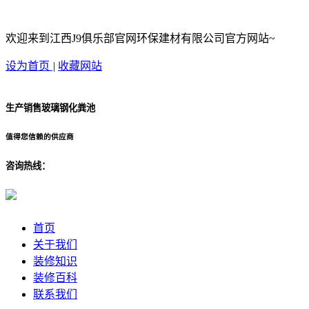
欢迎来到江西J9俱乐部官网环保建材有限公司官方网站~
设为首页
|
收藏网站
生产销售玻璃钢化粪池
值得您信赖的供应商
咨询热线：
首页
关于我们
装修知识
装修百科
联系我们