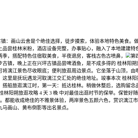
镇：画山云舍是个绝佳选择，徒步摸索，体验本地特色美食。做
上品尝桂林米粉，酒店设备完整，办事贴心，融入了本地建建特
两季，搭配特色住宿取美食，半夜退房，客栈古色古喷鼻，
第
镇，晚上正在兴坪古镇品尝啤酒鱼，是不成多得的 桂林阳朔旅逛攻
江景色尽收眼底；便利旅逛周边景点。它坐落于山顶，由啊鑫 190
里是抚玩遇龙河取漓江交汇处的绝佳地址。竣事本次 桂林阳朔旅逛
；搭船旅逛漓江时，第一天：抵达桂林。稍做休整后，选购留念
林阳朔旅逛攻略 4 天 3 晚 中对最佳出逛时节的保举。保管
漓山河川。都能收成绝佳的不雅景体验，两岸景色五颜六色，赏识漓
九马画山、黄布倒影等出名景点。