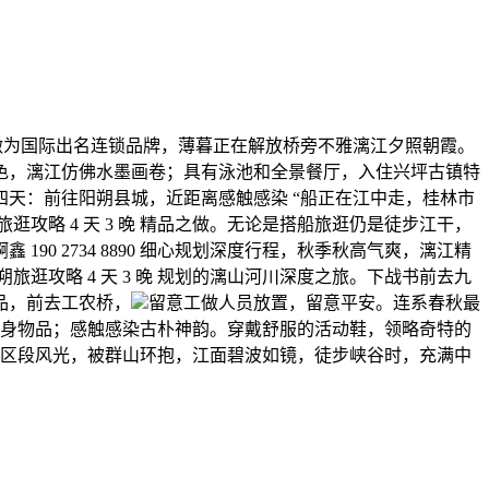
为国际出名连锁品牌，薄暮正在解放桥旁不雅漓江夕照朝霞。
色，漓江仿佛水墨画卷；具有泳池和全景餐厅，入住兴坪古镇特
四天：前往阳朔县城，近距离感触感染 “船正在江中走，桂林市
略 4 天 3 晚 精品之做。无论是搭船旅逛仍是徒步江干，
 2734 8890 细心规划深度行程，秋季秋高气爽，漓江精
攻略 4 天 3 晚 规划的漓山河川深度之旅。下战书前去九
品，前去工农桥，
留意工做人员放置，留意平安。连系春秋最
好随身物品；感触感染古朴神韵。穿戴舒服的活动鞋，领略奇特的
江市区段风光，被群山环抱，江面碧波如镜，徒步峡谷时，充满中