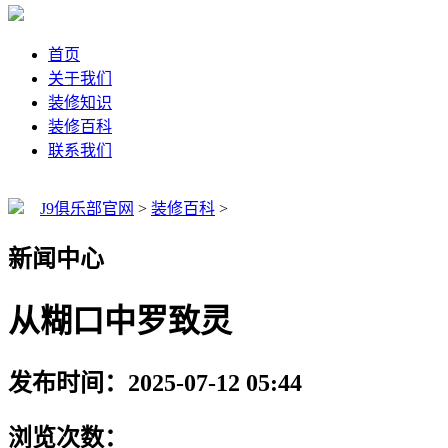
首页
关于我们
装修知识
装修百科
联系我们
J9俱乐部官网
>
装修百科
>
新闻中心
从糊口中罗致灵
发布时间：2025-07-12 05:44
浏览次数：