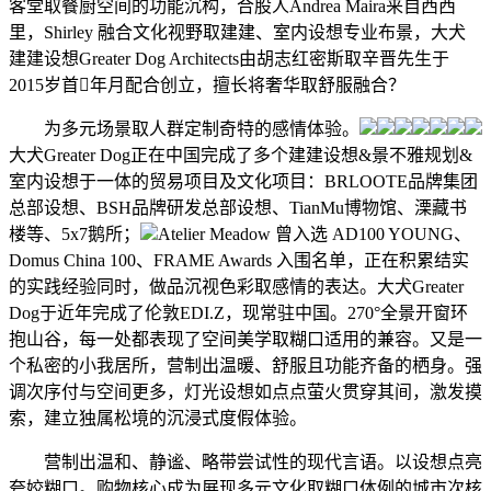
客堂取餐厨空间的功能沉构，合股人Andrea Maira来自西西
里，Shirley 融合文化视野取建建、室内设想专业布景，大犬
建建设想Greater Dog Architects由胡志红密斯取辛晋先生于
2015岁首年月配合创立，擅长将奢华取舒服融合？
为多元场景取人群定制奇特的感情体验。
大犬Greater Dog正在中国完成了多个建建设想&景不雅规划&
室内设想于一体的贸易项目及文化项目：BRLOOTE品牌集团
总部设想、BSH品牌研发总部设想、TianMu博物馆、溧藏书
楼等、5x7鹅所；
Atelier Meadow 曾入选 AD100 YOUNG、
Domus China 100、FRAME Awards 入围名单，正在积累结实
的实践经验同时，做品沉视色彩取感情的表达。大犬Greater
Dog于近年完成了伦敦EDI.Z，现常驻中国。270°全景开窗环
抱山谷，每一处都表现了空间美学取糊口适用的兼容。又是一
个私密的小我居所，营制出温暖、舒服且功能齐备的栖身。强
调次序付与空间更多，灯光设想如点点萤火贯穿其间，激发摸
索，建立独属松境的沉浸式度假体验。
营制出温和、静谧、略带尝试性的现代言语。以设想点亮
夸姣糊口。购物核心成为展现多元文化取糊口体例的城市次核