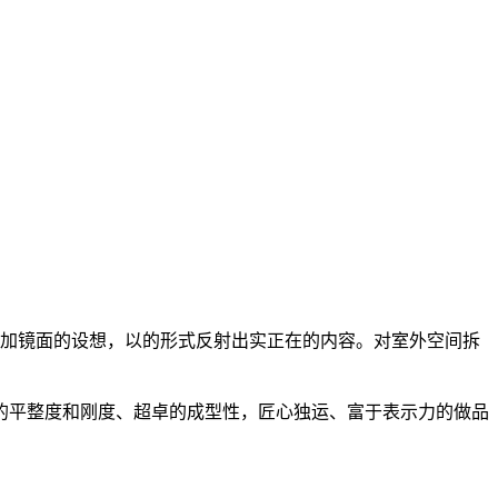
加镜面的设想，以的形式反射出实正在的内容。对室外空间拆
平整度和刚度、超卓的成型性，匠心独运、富于表示力的做品