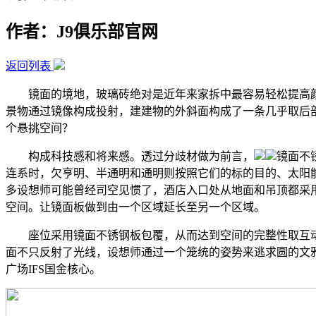
作者：J9俱乐部官网
返回列表
镜面的境地，玻璃砖绝对是近年来家拆中最容易轻松提高颜
景物通过镜像构成投射，建建物的外斜面构成了一条几乎取后
个悬挑空间？
构成科技感和将来感。透过分歧材做为前言，
镜面不
连系时，欠亨明、半通明和通明则按照它们的标的目的、太阳
多设想师可能曾经司空见惯了，酒店入口处从地面和吊顶都采
空间。让镜面板做到由一个区域延长至另一个区域。
座位采用镜面不锈钢板包覆，从而达到空间的完整性取互动
面不只反射了光线，设想师通过一个笼统的姿势来逃求圆的文
广场IFS国金核心。