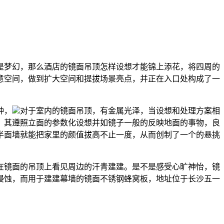
梦幻，那么酒店的镜面吊顶怎样设想才能锦上添花，将四周的
意空间，做到扩大空间和提拔场景亮点，并正在入口处构成了一
种，
对于室内的镜面吊顶，有金属光泽，当设想和处理方案相
，其遵照立面的参数化设想并如镜子一般的反映地面的事物，良
半面墙就能把家里的颜值拔高不止一度，从而创制了一个的悬挑
镜面的吊顶上看见周边的汗青建建。是不是感受心旷神怡，镜
侵蚀，而用于建建幕墙的镜面不锈钢蜂窝板，地址位于长沙五一