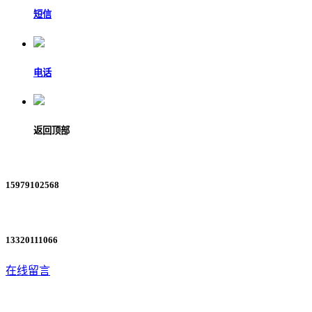
短信
电话
返回顶部
15979102568
13320111066
在线留言