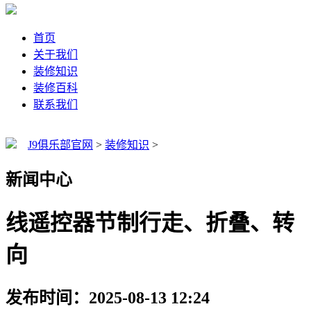
首页
关于我们
装修知识
装修百科
联系我们
J9俱乐部官网
>
装修知识
>
新闻中心
线遥控器节制行走、折叠、转
向
发布时间：2025-08-13 12:24