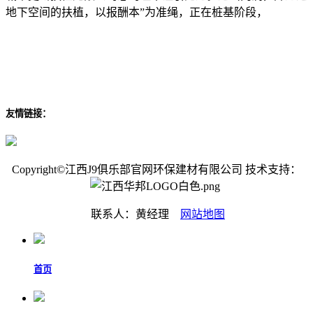
地下空间的扶植，以报酬本”为准绳，正在桩基阶段，
友情链接：
Copyright©江西J9俱乐部官网环保建材有限公司 技术支持：
联系人：黄经理
网站地图
首页