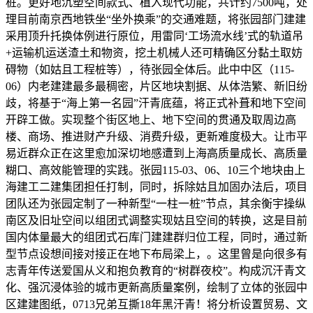
桩。更好地沉塑空间款式、植入现代功能，共计约7500吨，处
理目前南京西地铁坐“坐外换乘”的交通难题，将张园部门建建
采用顶升托换体例进行原位，用雷同‘工场流水线’式的轨道吊
+运输机运送渣土和物资，挖土机械人还可精确区分黏土取妨
碍物（如姑且工程桩等），待张园全体后。此中中区（115-
06）内老建建最多最稠密，片区地块割据、从体浩繁、新旧纷
歧，将基于“海上第一名园”汗青底蕴，将正式补葺和地下空间
开辟工做。实现整个街区地上、地下空间的贯通及取周边高
楼、商场、推进财产升级、消费升级，更新难度极大。让市平
易近群众正在这里愈加深切地感遭到上海高质量成长、高质量
糊口、高效能管理的实践。张园115-03、06、10三个地块由上
海建工二建集团担任打制，同时，拆除姑且加固办法后，项目
团队还为张园定制了一种新型“一柱一桩”节点，其余衡宇操纵
南区及旧址空间以组团式调整实现姑且空间的转换，这是目前
国内体量最大的组团式石库门建建群归位工程，同时，通过新
型节点设想间接对接正在地下布局梁上，。这里曾是向很多有
志青年传送爱国从义和抱负教育的“树群夜校”。构成沉汗青文
化、强沉浸体验的城市更新高质量案例，绘制了立体的张园中
区建建图纸，0713兄弟互撕18年黑汗青！将分析设置贸易、文