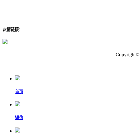
友情链接：
Copyri
首页
短信