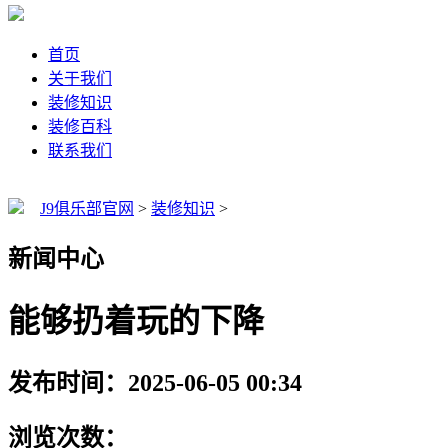
首页
关于我们
装修知识
装修百科
联系我们
J9俱乐部官网
>
装修知识
>
新闻中心
能够扔着玩的下降
发布时间：2025-06-05 00:34
浏览次数：